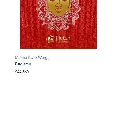
Joshuar
Budis
Madhu Bazaz Wangu
Budismo
$42.50
$44.560