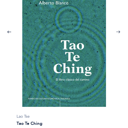
Lao Tse
El libr
Lao Tse
$31.49
Tao Te Ching