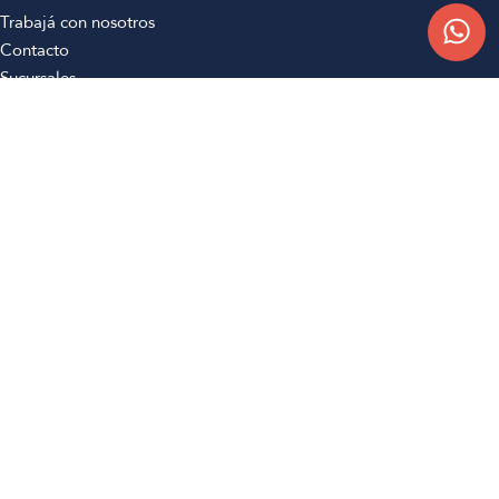
Trabajá con nosotros
Contacto
Sucursales
Compra Online
Atención al cliente
Preguntas frecuentes
Términos y condiciones
Botón de arrepentimiento