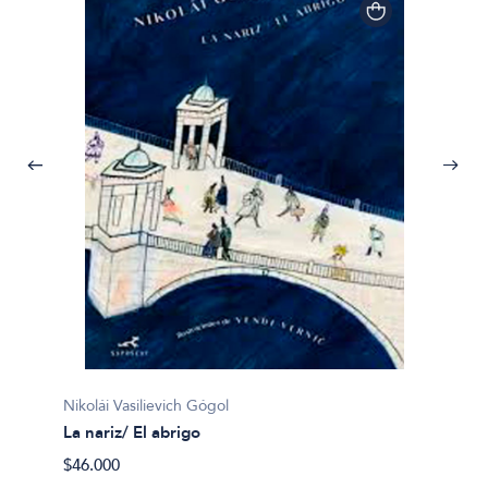
Nikolái
Nikolái Vasilievich Gógol
Por qu
La nariz/ El abrigo
$24.80
$46.000