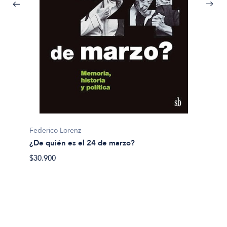
Charle
1493
$68.90
Federico Lorenz
¿De quién es el 24 de marzo?
$30.900