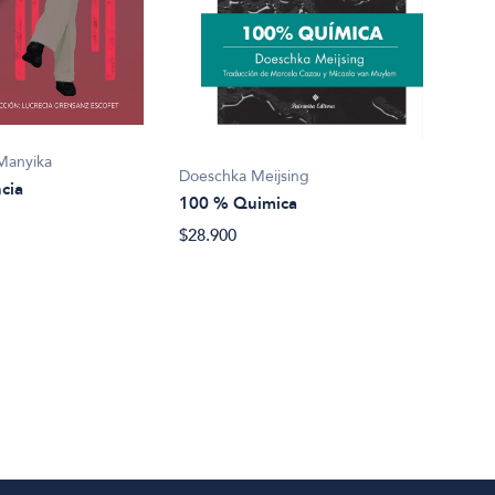
Mark
1002
Manyika
Doeschka Meijsing
cia
$22.
100 % Quimica
$28.900