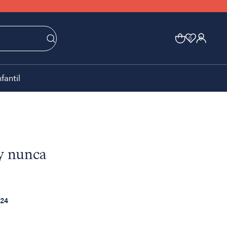
0
0
nfantil
y nunca
24