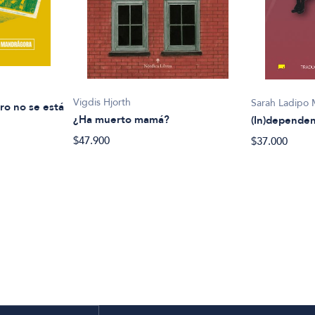
Vigdis Hjorth
Sarah Ladipo 
ro no se está
¿Ha muerto mamá?
(In)dependen
$47.900
$37.000