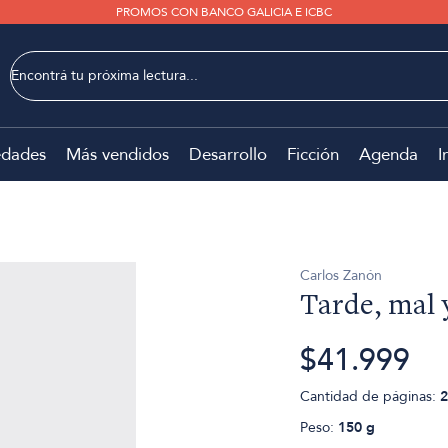
PROMOS CON BANCO GALICIA E ICBC
dades
Más vendidos
Desarrollo
Ficción
Agenda
I
Carlos Zanón
Tarde, mal 
$41.999
Cantidad de páginas:
2
Peso:
150 g