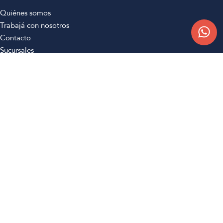
Quiénes somos
Trabajá con nosotros
Contacto
Sucursales
Compra Online
Atención al cliente
Preguntas frecuentes
Términos y condiciones
Botón de arrepentimiento