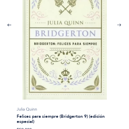
Julia Q
Julia Quinn
Por un
Felices para siempre (Bridgerton 9) (edición
especial)
$59.00