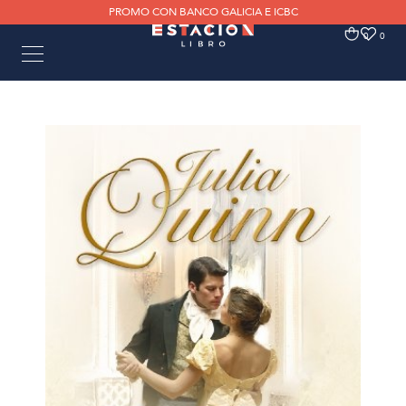
PROMO CON BANCO GALICIA E ICBC
0
0