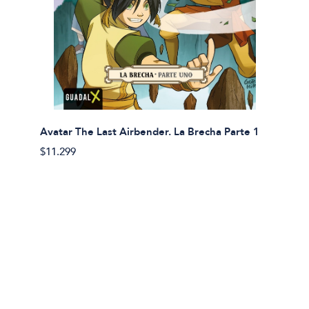
Avatar The Last Airbender. La Brecha Parte 1
Avatar
$11.299
$11.29