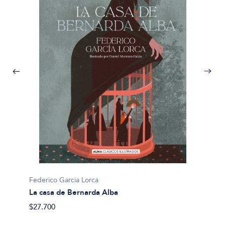
Federico García Lorca
La casa de Bernarda Alba
Federic
$27.700
Bodas 