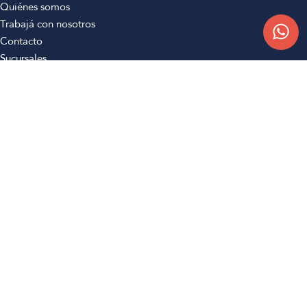
Quiénes somos
Trabajá con nosotros
Contacto
Sucursales
Compra Online
Atención al cliente
Preguntas frecuentes
Términos y condiciones
Botón de arrepentimiento