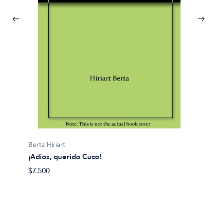
Carla P
Berta Hiriart
Actuac
¡Adios, querido Cuco!
$30.00
$7.500