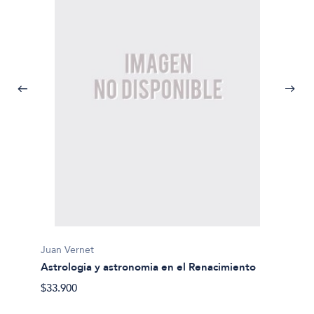
Juan Vernet
Astrologia y astronomia en el Renacimiento
José L
Crisis
$33.900
$23.90