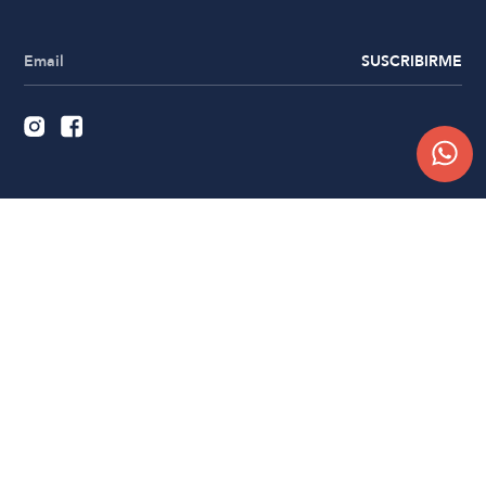
SUSCRIBIRME
Quiénes somos
Trabajá con nosotros
Contacto
Sucursales
Compra Online