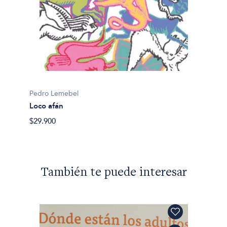
Pedro 
Pedro Lemebel
Adiós 
Loco afán
$32.90
$29.900
También te puede interesar