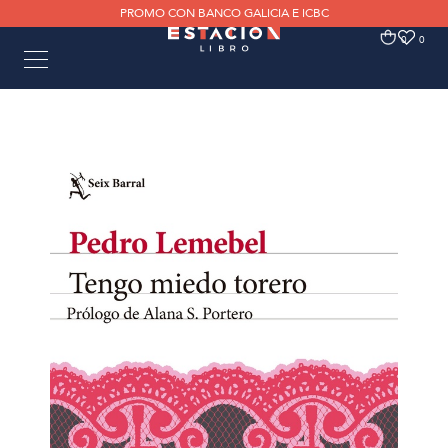
PROMO CON BANCO GALICIA E ICBC
0
0