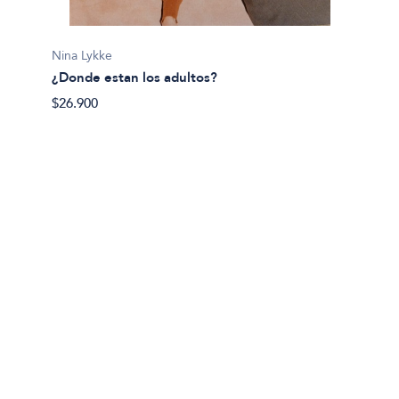
8 vida
$45.99
Nina Lykke
¿Donde estan los adultos?
$26.900