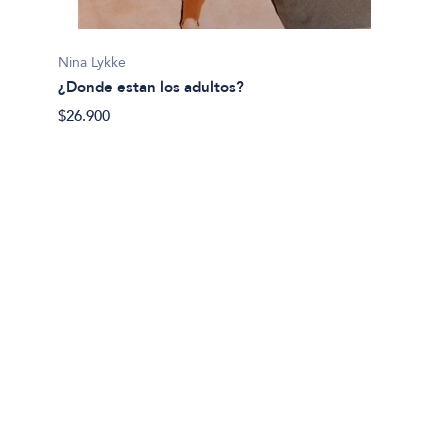
8 vida
$45.99
Nina Lykke
¿Donde estan los adultos?
$26.900