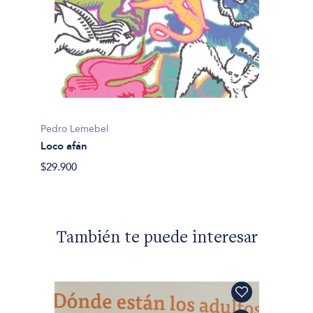
Pedro 
Pedro Lemebel
Adiós 
Loco afán
$32.90
$29.900
También te puede interesar