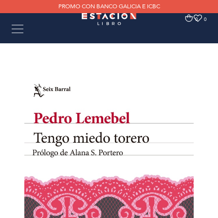
PROMO CON BANCO GALICIA E ICBC
0
0