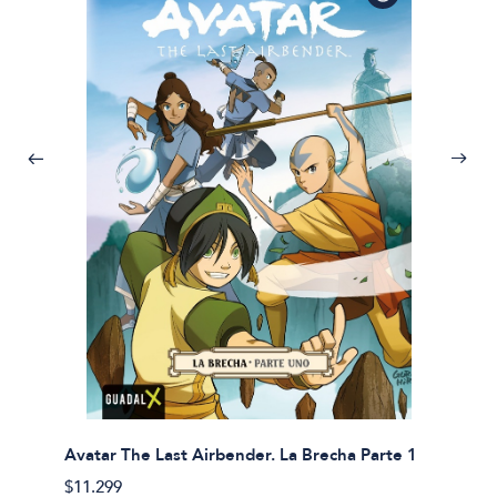
Avatar The Last Airbender. La Brecha Parte 1
Avatar
$11.299
$11.29