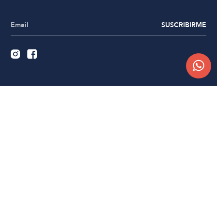
SUSCRIBIRME
Quiénes somos
Trabajá con nosotros
Contacto
Sucursales
Compra Online
Atención al cliente