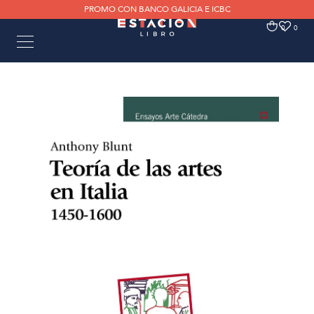
PROMO CON BANCO GALICIA E ICBC
0
0