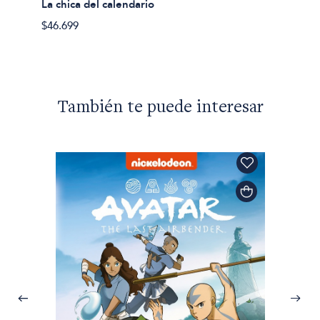
La chica del calendario
Gestos
$46.699
$45.99
También te puede interesar