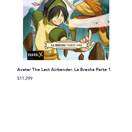
Avatar The Last Airbender. La Brecha Parte 1
Avatar
$11.299
$11.29