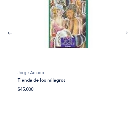
Jorge Amado
Tienda de los milagros
$45.000
Jorge
Capita
$45.00