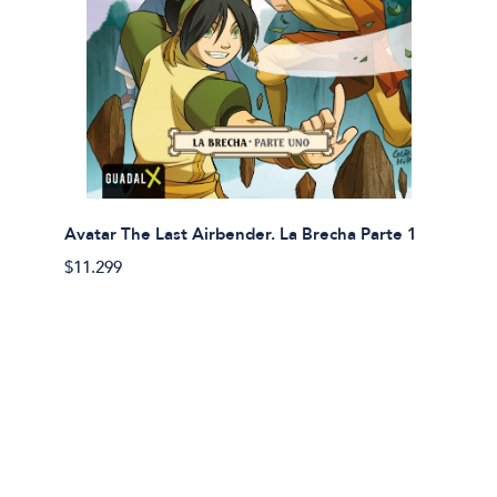
Avatar The Last Airbender. La Brecha Parte 1
Avatar
$11.299
$11.29