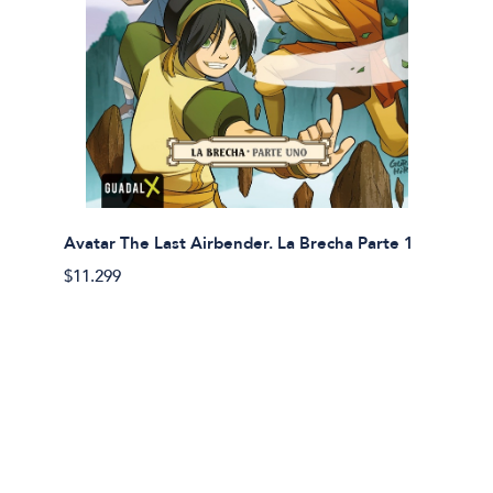
Avatar The Last Airbender. La Brecha Parte 1
Avatar
$11.299
$11.29