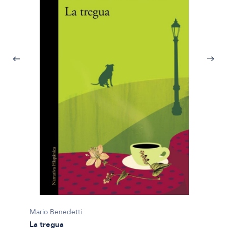
Mario 
Mario Benedetti
Invent
La tregua