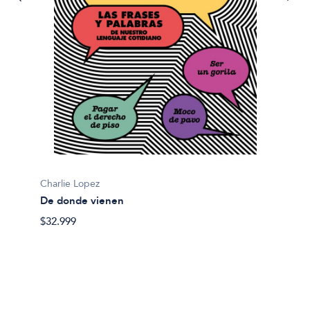
Ariana 
Charlie Lopez
Die, m
De donde vienen
$27.00
$32.999