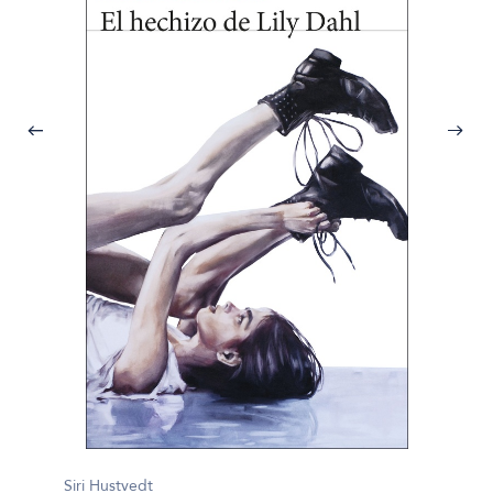
Siri Hu
Siri Hustvedt