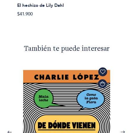
ran a
Histor
El hechizo de Lily Dahl
$42.90
$41.900
También te puede interesar