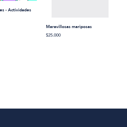
Rued
es - Actividades
$21.
Maravillosas mariposas
$25.000