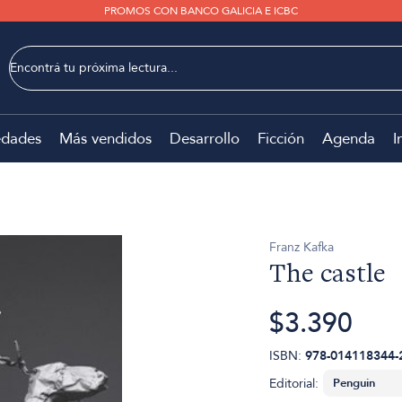
PROMOS CON BANCO GALICIA E ICBC
dades
Más vendidos
Desarrollo
Ficción
Agenda
I
Franz Kafka
The castle
$3.390
ISBN:
978-014118344-
Editorial: