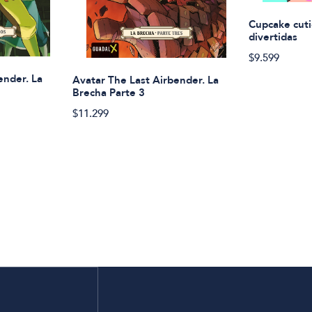
Cupcake cuti
divertidas
$9.599
ender. La
Avatar The Last Airbender. La
Brecha Parte 3
$11.299