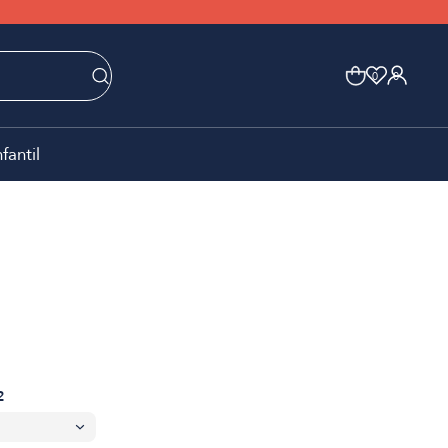
0
0
nfantil
2