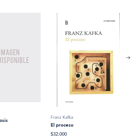
Franz Kafka
osis
Fran
El proceso
Cuen
$32.000