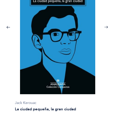
Jack K
La fil
escrit
Jack Kerouac
$35.00
La ciudad pequeña, la gran ciudad