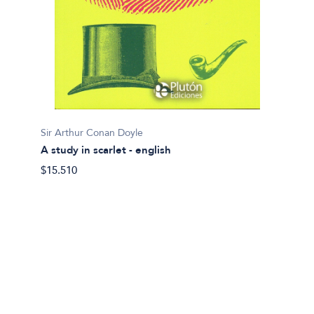
Selva 
Sir Arthur Conan Doyle
Brickm
A study in scarlet - english
$34.90
$15.510