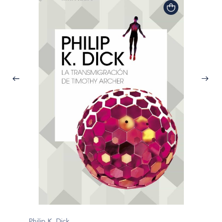
Philip K
Philip K. Dick