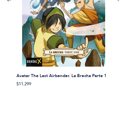
Avatar The Last Airbender. La Brecha Parte 1
Avatar
$11.299
$11.29