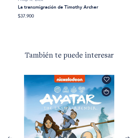
La inv
La transmigración de Timothy Archer
$31.90
$37.900
También te puede interesar