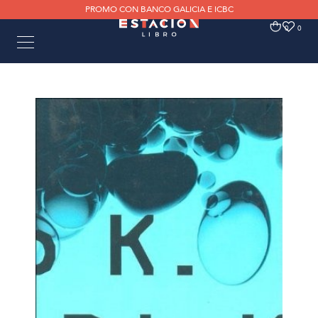
PROMO CON BANCO GALICIA E ICBC
0
0