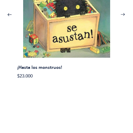
¡Hasta los monstruos!
$23.000
Olivier
Cereci
$23.00