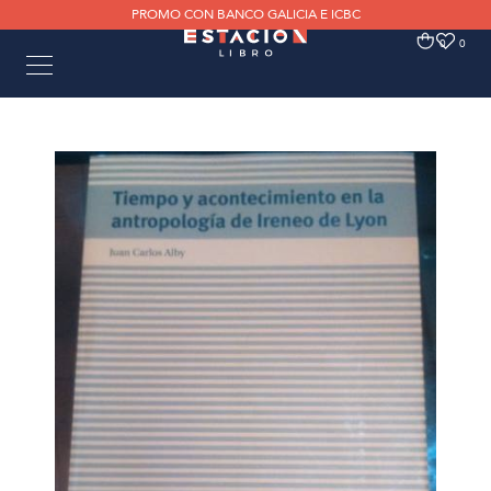
PROMO CON BANCO GALICIA E ICBC
0
0