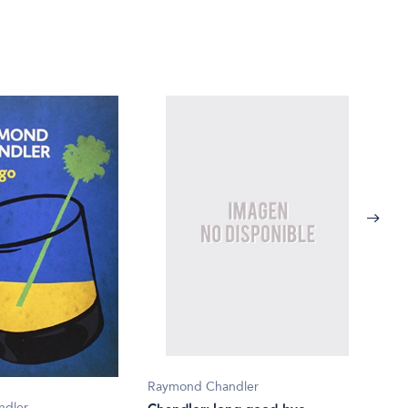
Raymond Chandler
Raym
ndler