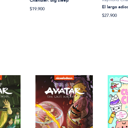
Chandler: big sleep
El largo adio
$19.900
$27.900