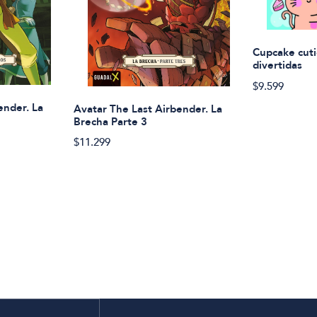
Cupcake cuti
divertidas
$9.599
ender. La
Avatar The Last Airbender. La
Brecha Parte 3
$11.299