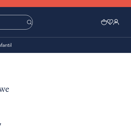
0
0
nfantil
owe
7