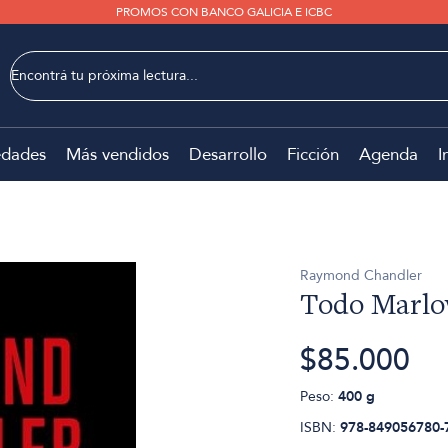
PROMOS CON BANCO GALICIA E ICBC
dades
Más vendidos
Desarrollo
Ficción
Agenda
I
Raymond Chandler
Todo Marl
$85.000
Peso:
400 g
ISBN:
978-849056780-