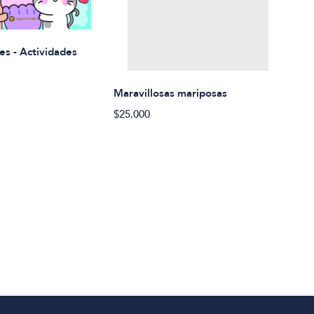
Rued
es - Actividades
$21.
Maravillosas mariposas
$25.000