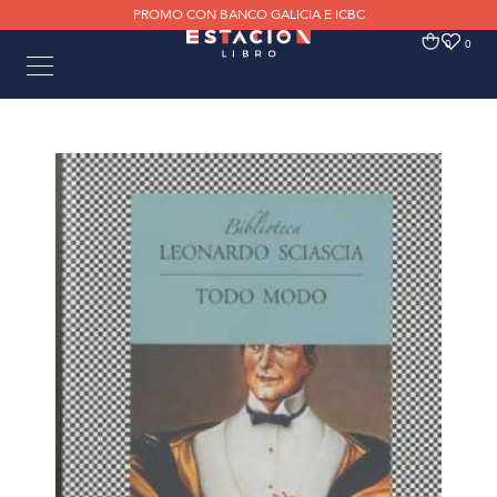
PROMO CON BANCO GALICIA E ICBC
0
0