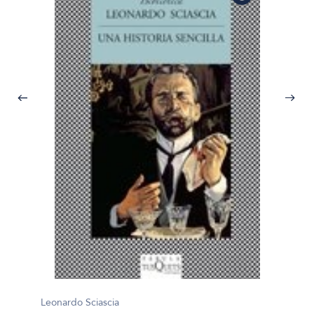
Leonard
Adorab
Leonardo Sciascia
$17.50