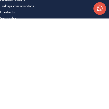
Quiénes somos
Trabajá con nosotros
Contacto
Sucursales
Compra Online
Atención al cliente
Preguntas frecuentes
Términos y condiciones
Botón de arrepentimiento