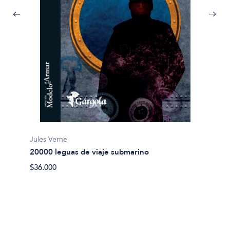
Jules Verne
20000 leguas de viaje submarino
Miguel
$36.000
Abel 
$20.00