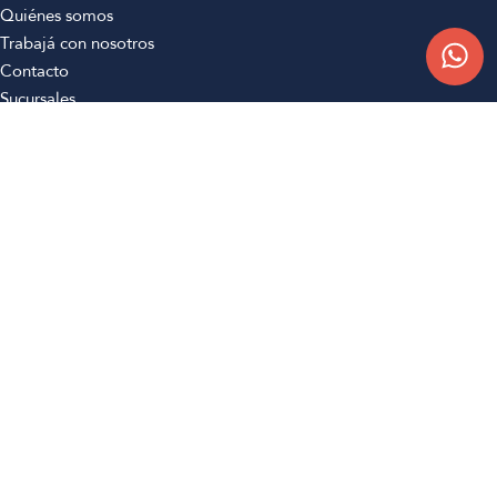
Quiénes somos
Trabajá con nosotros
Contacto
Sucursales
Compra Online
Atención al cliente
Preguntas frecuentes
Términos y condiciones
Botón de arrepentimiento