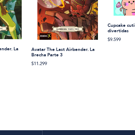
Cupcake cuti
divertidas
$9.599
ender. La
Avatar The Last Airbender. La
Brecha Parte 3
$11.299