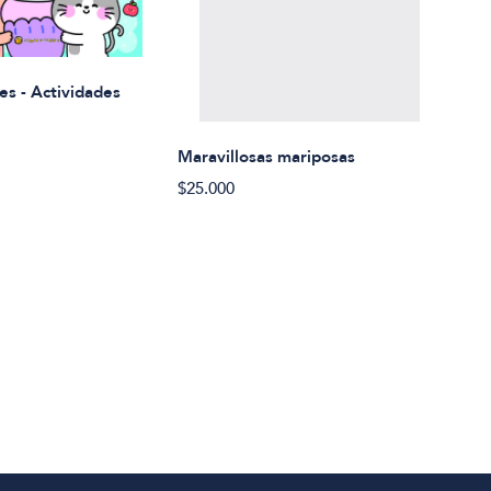
Rued
es - Actividades
$21.
Maravillosas mariposas
$25.000