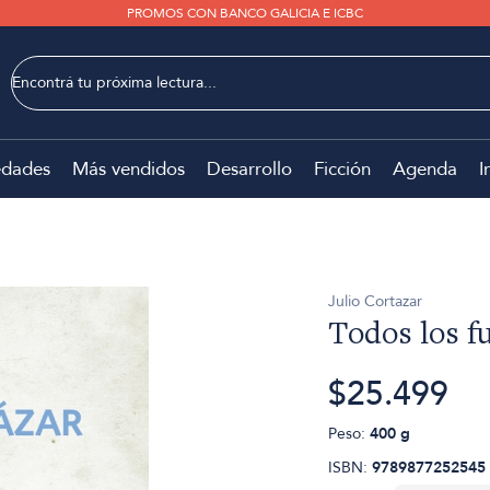
PROMOS CON BANCO GALICIA E ICBC
dades
Más vendidos
Desarrollo
Ficción
Agenda
I
Julio Cortazar
Todos los f
$25.499
Peso:
400 g
ISBN:
9789877252545