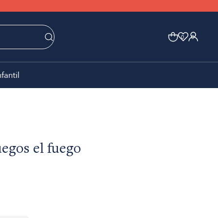
0
0
nfantil
uegos el fuego