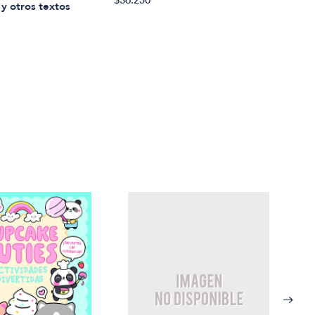
y otros textos
Julio
Poes
$60.