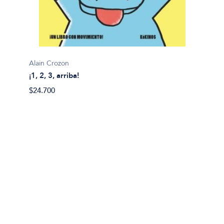
Alain Crozon
¡1, 2, 3, arriba!
Plim pl
$24.700
¡A bañ
$14.99