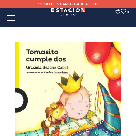
PROMO CON BANCO GALICIA E ICBC
0
0