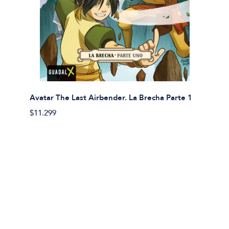
Avatar The Last Airbender. La Brecha Parte 1
Avatar
$11.299
$11.29