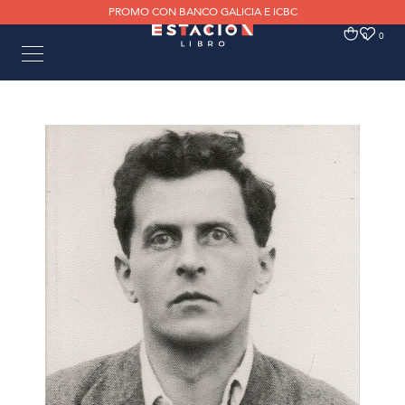
PROMO CON BANCO GALICIA E ICBC
0
0