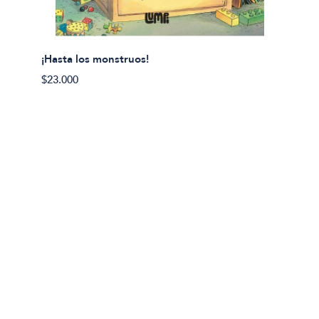
¡Hasta los monstruos!
$23.000
Olivier
Cereci
$23.00