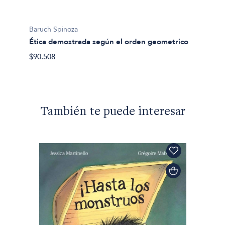
Baruch Spinoza
Baruch
Ética demostrada según el orden geometrico
Obras 
$90.508
$164.5
También te puede interesar