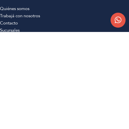
Quiénes somos
Trabajá con nosotros
Contacto
Sucursales
Compra Online
Atención al cliente
Preguntas frecuentes
Términos y condiciones
Botón de arrepentimiento