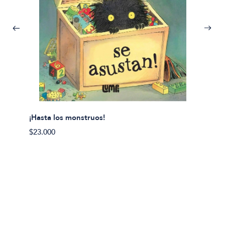
¡Hasta los monstruos!
$23.000
Olivier
Cereci
$23.00