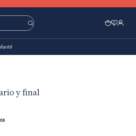
0
0
nfantil
ario y final
08