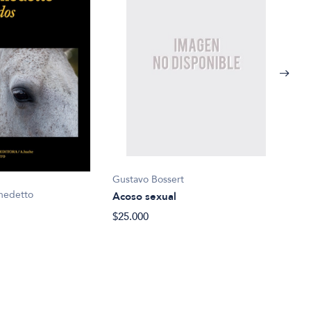
Gustavo Bossert
Robe
nedetto
Acoso sexual
Agua
$25.000
$15.