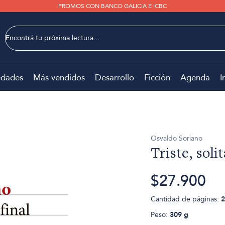
PROMOS CON BANCO GALICIA E ICBC
dades
Más vendidos
Desarrollo
Ficción
Agenda
I
Osvaldo Soriano
Triste, solit
$27.900
Cantidad de páginas:
2
Peso:
309 g