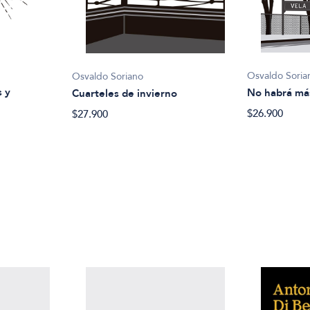
Osvaldo Soria
Osvaldo Soriano
s y
No habrá más
Cuarteles de invierno
$26.900
$27.900