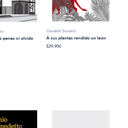
Osva
Una 
$42.
Osvaldo Soriano
no
A sus plantas rendido un león
 penas ni olvido
$29.900