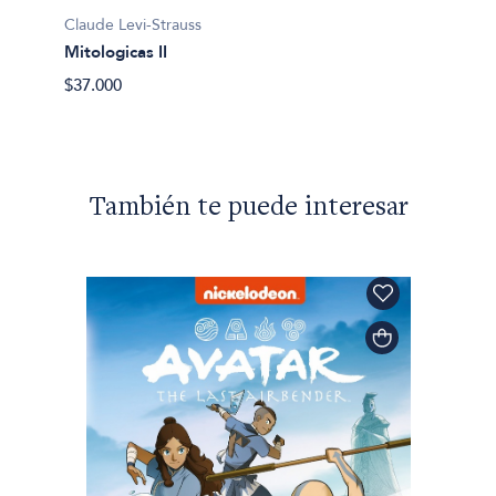
El ho
Claude Levi-Strauss
$63.90
Mitologicas II
$37.000
También te puede interesar