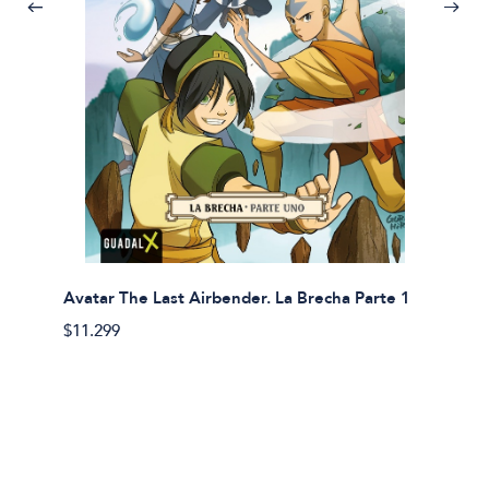
Avatar The Last Airbender. La Brecha Parte 1
Avatar
$11.299
$11.29