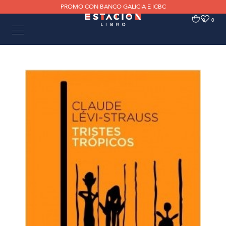
PROMO CON BANCO GALICIA E ICBC
0
0