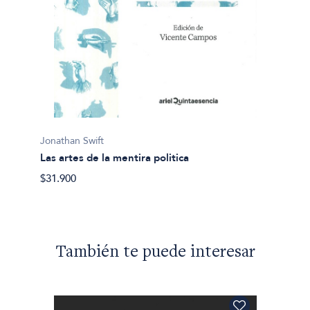
Jonatha
Los via
Jonathan Swift
(biling
Las artes de la mentira politica
$19.36
$31.900
También te puede interesar