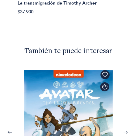
La inv
La transmigración de Timothy Archer
$31.90
$37.900
También te puede interesar