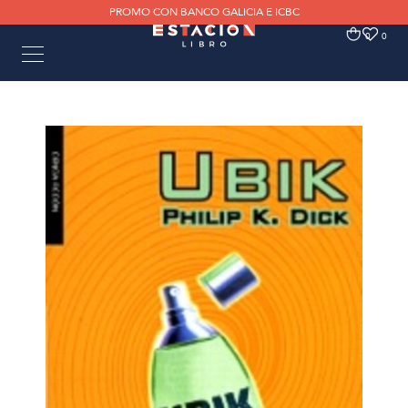
PROMO CON BANCO GALICIA E ICBC
0
0