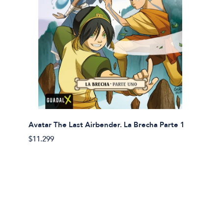
Avatar The Last Airbender. La Brecha Parte 1
Avatar
$11.299
$11.29