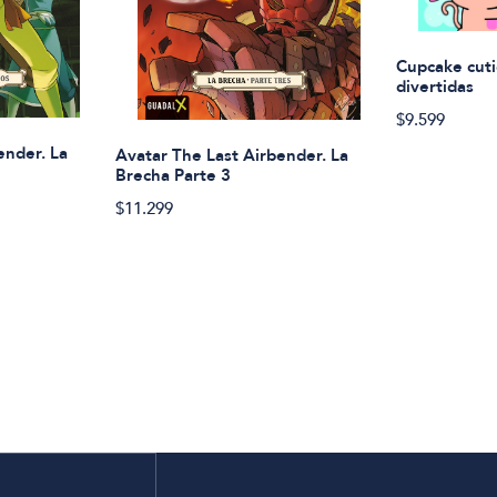
Cupcake cuti
divertidas
$9.599
ender. La
Avatar The Last Airbender. La
Brecha Parte 3
$11.299