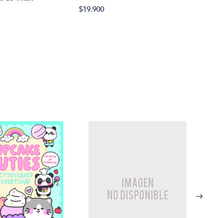
Simu
$19.900
$27.