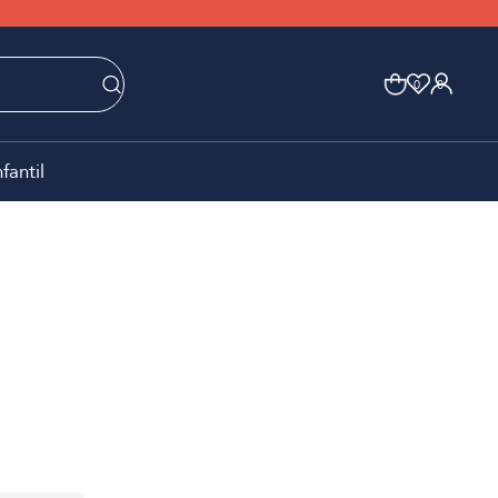
0
0
nfantil