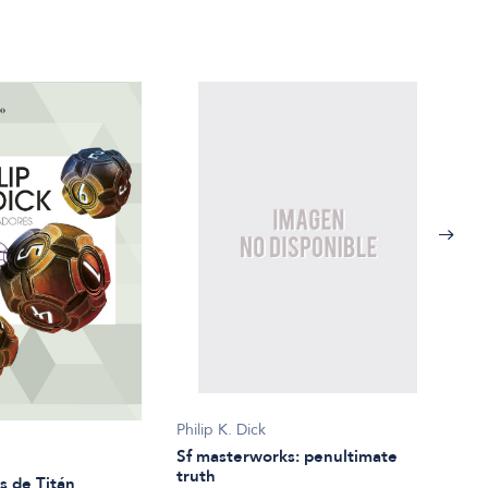
Philip K. Dick
Sf masterworks: penultimate
truth
Phili
s de Titán