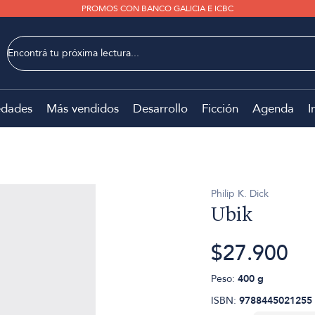
PROMOS CON BANCO GALICIA E ICBC
dades
Más vendidos
Desarrollo
Ficción
Agenda
I
Philip K. Dick
Ubik
$27.900
Peso:
400 g
ISBN:
9788445021255