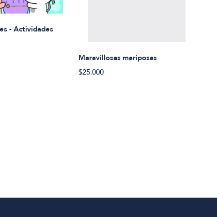
Rued
es - Actividades
$21.
Maravillosas mariposas
$25.000