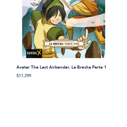
Avatar The Last Airbender. La Brecha Parte 1
Avatar
$11.299
$11.29