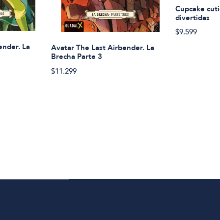
Cupcake cuti
divertidas
$9.599
ender. La
Avatar The Last Airbender. La
Brecha Parte 3
$11.299