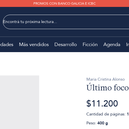
PROMOS CON BANCO GALICIA E ICBC
dades
Más vendidos
Desarrollo
Ficción
Agenda
I
Maria Cristina Alonso
Último foco
$11.200
Cantidad de páginas:
1
Peso:
400 g