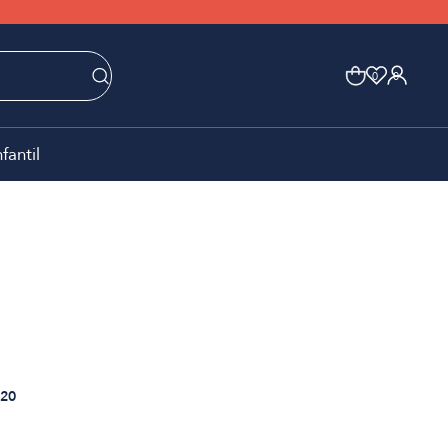
0
0
nfantil
20