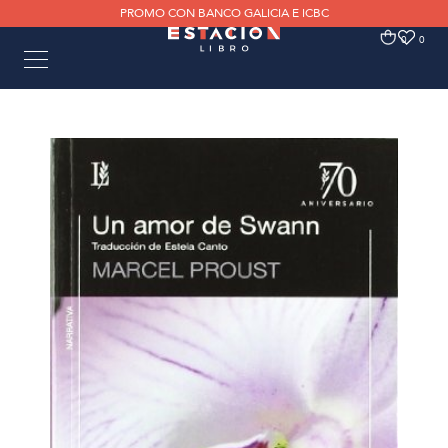
PROMO CON BANCO GALICIA E ICBC
0
0