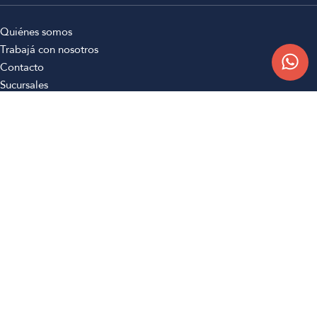
Quiénes somos
Trabajá con nosotros
Contacto
Sucursales
Compra Online
Atención al cliente
Preguntas frecuentes
Términos y condiciones
Botón de arrepentimiento