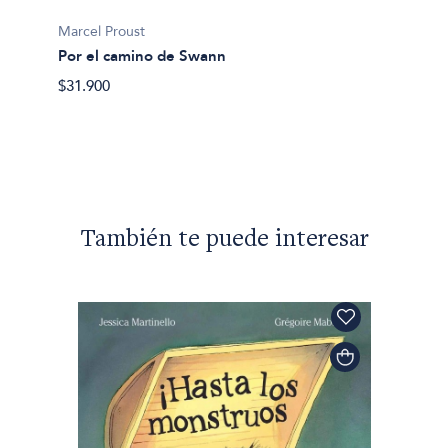
En bus
Marcel Proust
$102.9
Por el camino de Swann
$31.900
También te puede interesar