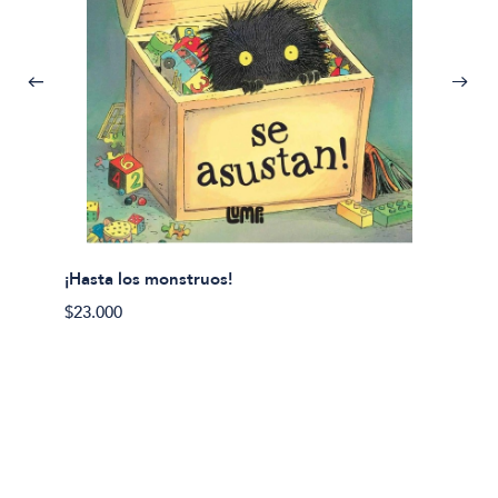
¡Hasta los monstruos!
$23.000
Olivier
Cereci
$23.00