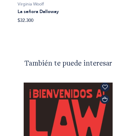
Virginia Woolf
Virgini
La señora Dalloway
Las ol
$32.300
$43.90
También te puede interesar