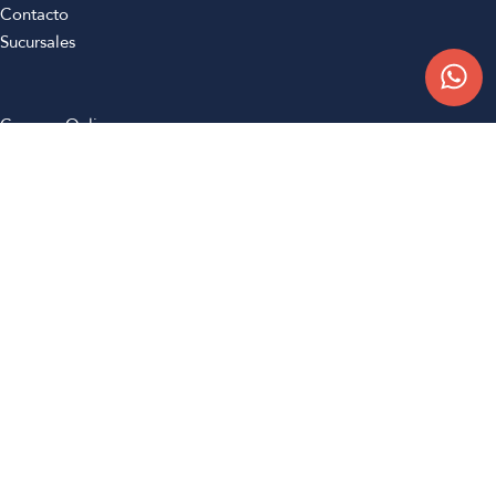
Contacto
Sucursales
Compra Online
Atención al cliente
Preguntas frecuentes
Términos y condiciones
Botón de arrepentimiento