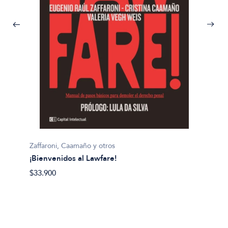
Michel 
¿Adole
$29.40
Zaffaroni, Caamaño y otros
¡Bienvenidos al Lawfare!
$33.900