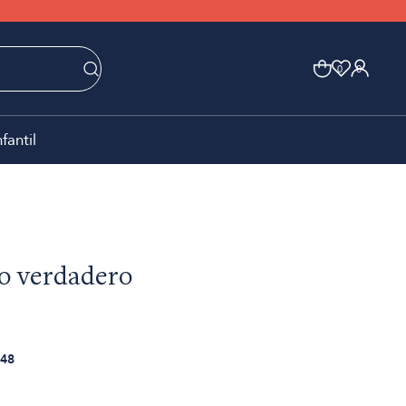
0
0
nfantil
o verdadero
48