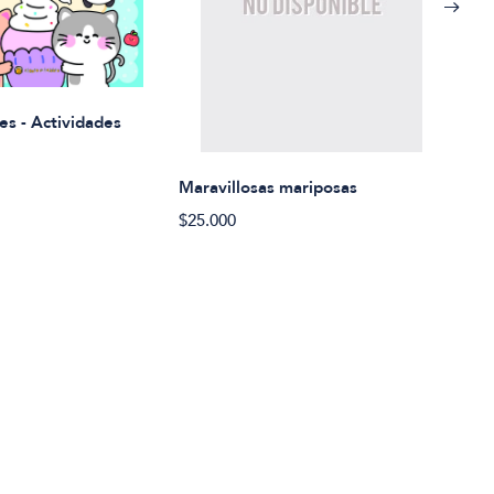
Rued
es - Actividades
$21.
Maravillosas mariposas
$25.000