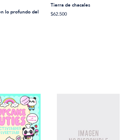
Amo
Tierra de chacales
Entr
n lo profundo del
$62.500
$27.