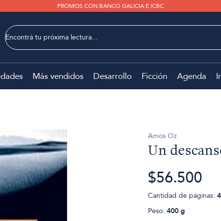
PROMOS CON BANCO GALICIA E ICBC
dades
Más vendidos
Desarrollo
Ficción
Agenda
I
Amos Oz
Un descans
$56.500
Cantidad de páginas:
4
Peso:
400 g