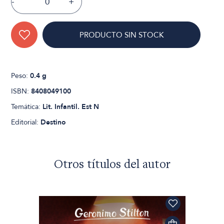
-
+
PRODUCTO SIN STOCK
Peso:
0.4 g
ISBN:
8408049100
Temática:
Lit. Infantil. Est N
Editorial:
Destino
Otros títulos del autor