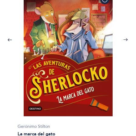
Gerónim
Gerónimo Stilton
El ext
La marca del gato