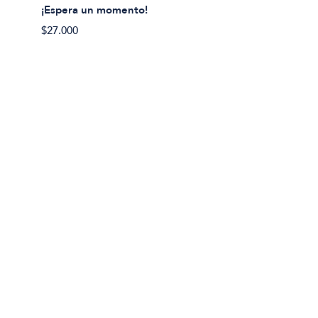
¡Espera un momento!
$27.000
Lila Pra
¿Por q
$19.00