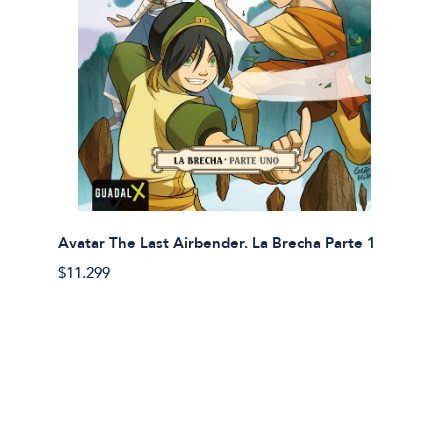
Avatar The Last Airbender. La Brecha Parte 1
Avatar
$11.299
$11.29