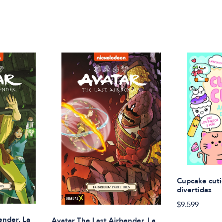
Cupcake cuti
divertidas
$9.599
ender. La
Avatar The Last Airbender. La