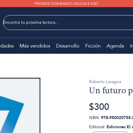
PROMOS CON BANCO GALICIA E ICBC
dades
Más vendidos
Desarrollo
Ficción
Agenda
I
Roberto Lavagna
Un futuro p
$300
ISBN:
978-950020755-
Editorial:
Ediciones El