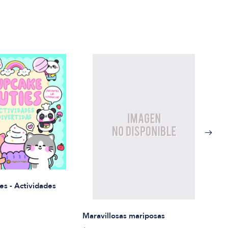
Rued
es - Actividades
$21.
Maravillosas mariposas