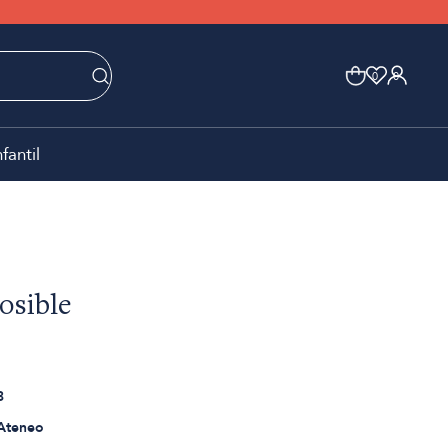
0
0
nfantil
osible
3
 Ateneo