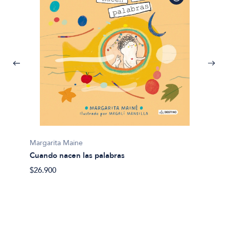
Margarita Maine
Cuando nacen las palabras
$26.900
Margar
El jar
$15.90