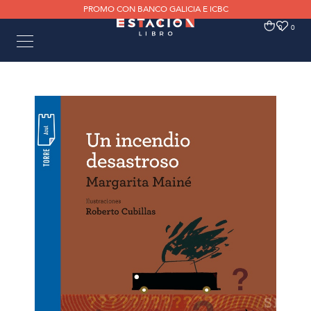
PROMO CON BANCO GALICIA E ICBC
0
0