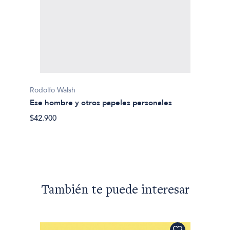
Rodolfo Walsh
Ese hombre y otros papeles personales
Rodolf
$42.900
¿Quié
$40.90
También te puede interesar