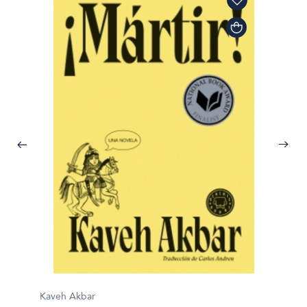
Kaveh Akbar
Mana Mu