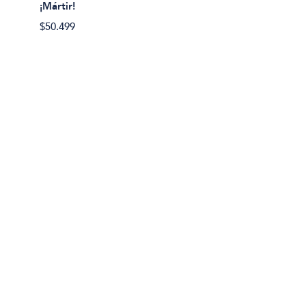
¡Mártir!
¿Cómo 
$50.499
$22.00