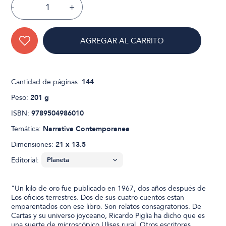
-
+
AGREGAR AL CARRITO
Cantidad de páginas:
144
Peso:
201 g
ISBN:
9789504986010
Temática:
Narrativa Contemporanea
Dimensiones:
21 x 13.5
Editorial:
"Un kilo de oro fue publicado en 1967, dos años después de
Los oficios terrestres. Dos de sus cuatro cuentos están
emparentados con ese libro. Son relatos consagratorios. De
Cartas y su universo joyceano, Ricardo Piglia ha dicho que es
una suerte de microscópico Ulises rural. Otros escritores