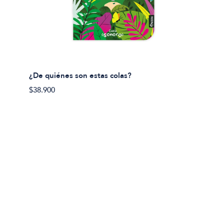
¿De quiénes son estas colas?
¿De qu
$38.900
$38.90