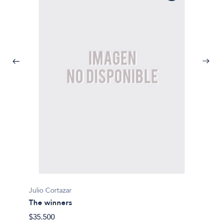
Julio C
La vue
$59.30
Julio Cortazar
The winners
$35.500