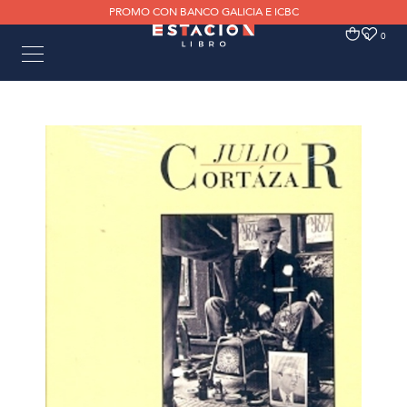
PROMO CON BANCO GALICIA E ICBC
0
0