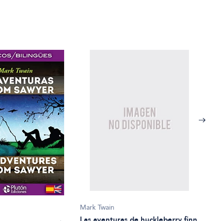
Mark Twain
Mark
Las aventuras de huckleberry finn
Cuen