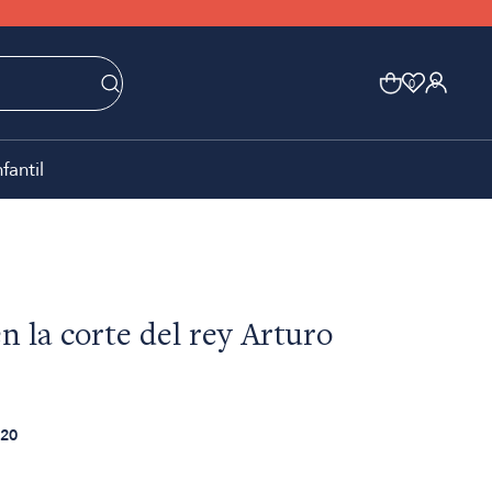
0
0
nfantil
n la corte del rey Arturo
20