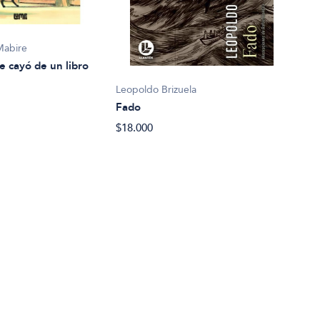
Mabire
e cayó de un libro
Leopoldo Brizuela
Fado
Eliz
$18.000
La c
$27.