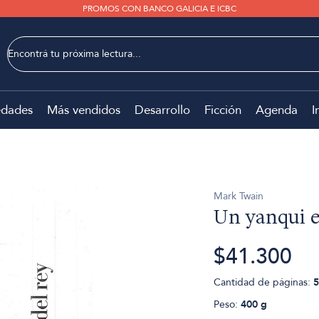
PROMOS CON BANCO GALICIA E ICBC
dades
Más vendidos
Desarrollo
Ficción
Agenda
I
Mark Twain
Un yanqui e
$41.300
Cantidad de páginas:
5
Peso:
400 g