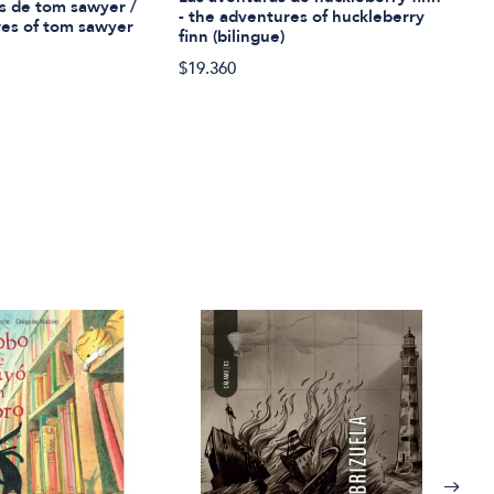
s de tom sawyer /
- the adventures of huckleberry
res of tom sawyer
$21.
finn (bilingue)
$19.360