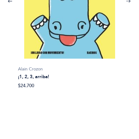
Alain Crozon
¡1, 2, 3, arriba!
Plim pl
$24.700
¡A bañ
$14.99