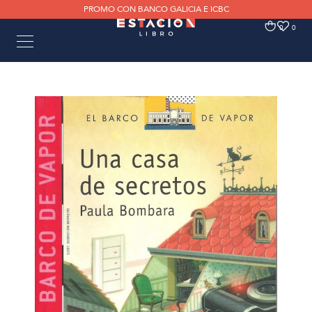
PROMO CON BANCO GALICIA E ICBC
0
0