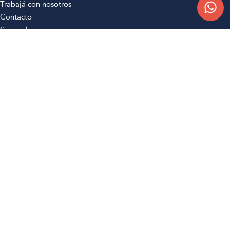
Trabajá con nosotros
Contacto
Sucursales
Compra Online
Atención al cliente
Preguntas frecuentes
Términos y condiciones
Botón de arrepentimiento