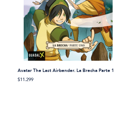
Avatar The Last Airbender. La Brecha Parte 1
Avatar
$11.299
$11.29