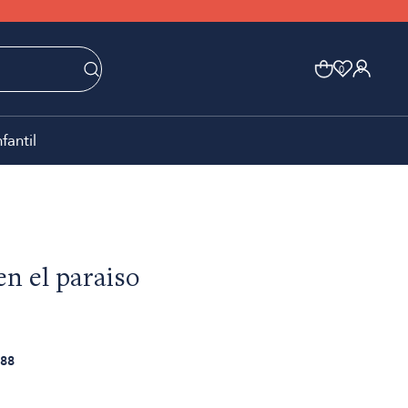
0
0
nfantil
n el paraiso
88