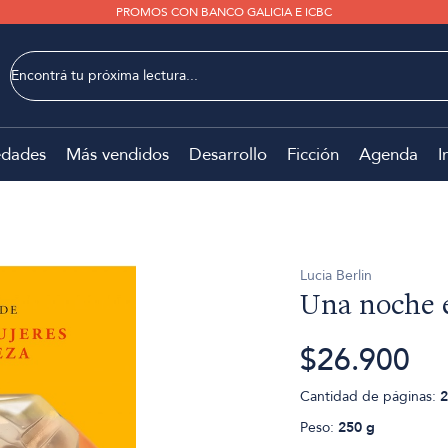
PROMOS CON BANCO GALICIA E ICBC
dades
Más vendidos
Desarrollo
Ficción
Agenda
I
Lucia Berlin
Una noche e
$26.900
Cantidad de páginas:
2
Peso:
250 g