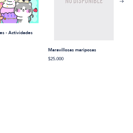
Rued
es - Actividades
$21.
Maravillosas mariposas
$25.000