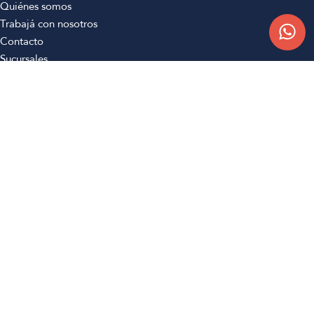
Quiénes somos
Trabajá con nosotros
Contacto
Sucursales
Compra Online
Atención al cliente
Preguntas frecuentes
Términos y condiciones
Botón de arrepentimiento