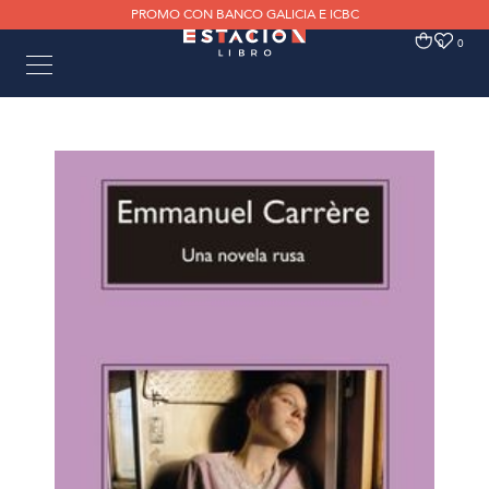
PROMO CON BANCO GALICIA E ICBC
0
0