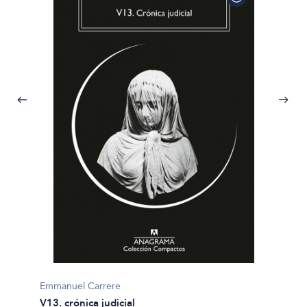
Emmanuel Carrere
Emmanu
V13. crónica judicial