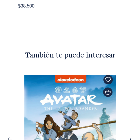
Amos 
$38.500
No dig
$26.90
También te puede interesar