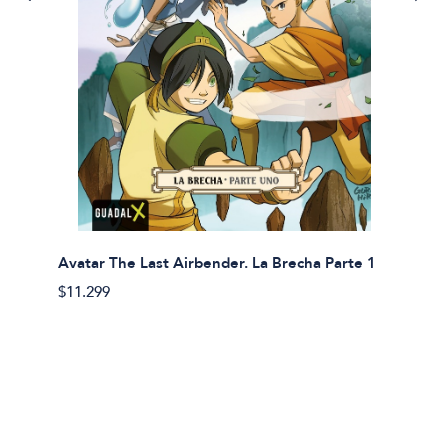
Avatar The Last Airbender. La Brecha Parte 1
Avatar
$11.299
$11.29