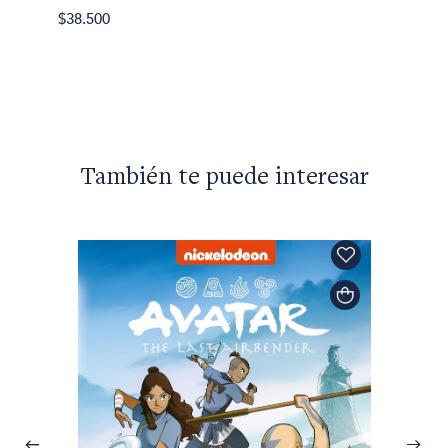
Amos 
$38.500
No dig
$26.90
También te puede interesar