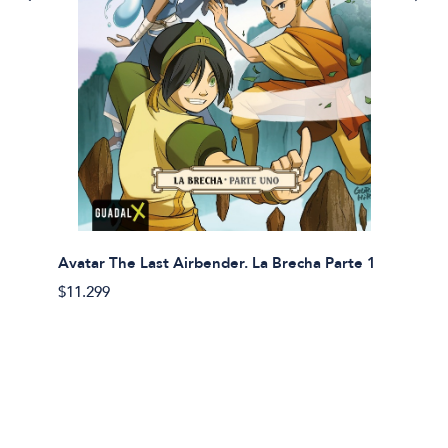
Avatar The Last Airbender. La Brecha Parte 1
Avatar
$11.299
$11.29