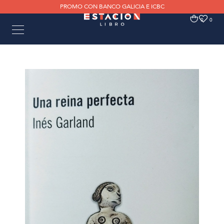
PROMO CON BANCO GALICIA E ICBC
0
0