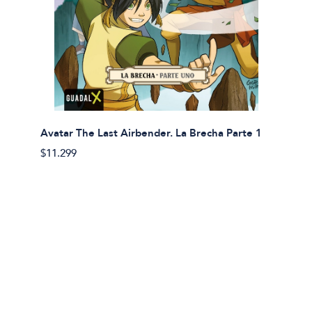
Avatar The Last Airbender. La Brecha Parte 1
Avatar
$11.299
$11.29