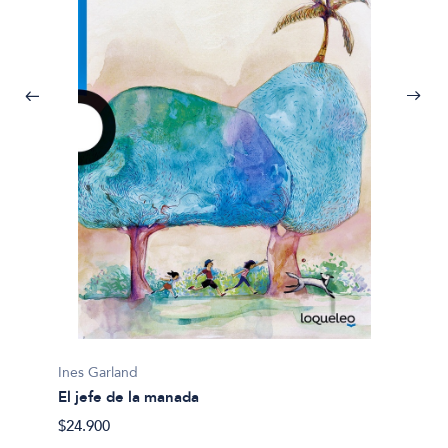
Ines Garland
Ines Ga
El jefe de la manada
Piedra,
$24.900
$28.90